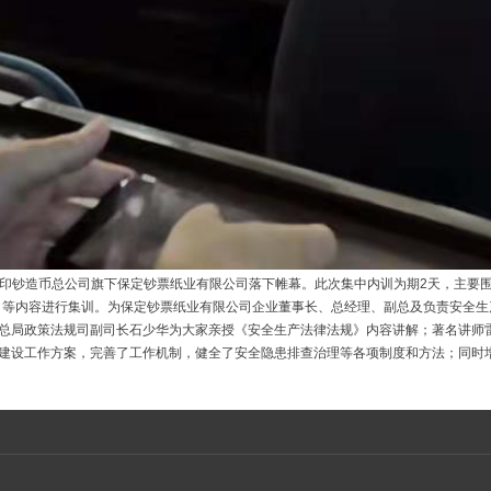
中国印钞造币总公司旗下保定钞票纸业有限公司落下帷幕。此次集中内训为期2天，主要
》等内容进行集训。为保定钞票纸业有限公司企业董事长、总经理、副总及负责安全
总局政策法规司副司长石少华为大家亲授《安全生产法律法规》内容讲解；著名讲师
建设工作方案，完善了工作机制，健全了安全隐患排查治理等各项制度和方法；同时