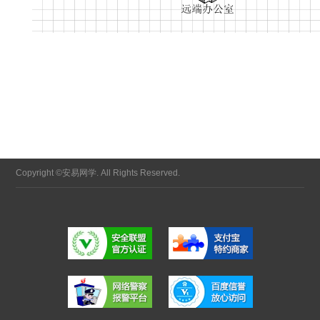
Copyright ©安易网学. All Rights Reserved.