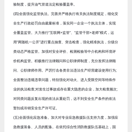
验制度，提升油气管道法定检验覆盖率。
(四)全面强化监管执法。完善并严格执行有关执法制度规定，细化安
全生产行政处罚自由裁量标准，落实同一企业一个执法主体，实现
全覆盖监管。大力推行“互联网+监管”、“监管干部+老师”模式，运
用“两随机一公开”进行重点抽查、突击检查，强化精准执法，分级分
类动态严格监管。加强对安全评价、检测检验等中介机构和环境评
价机构监管。积极推行法律顾问和公职律师制度，充分发挥法律顾
问、公职律师作用。严厉打击各类非法违法生产经营建设使用行为;
全面整治违规违章问题，特别强化对动火、进入受限空间等特殊作
业的执法检查;对发生过事故或存在重大隐患的企业，加大检查频次;
对同类问题反复出现的依法从重处罚，达不到安全生产条件的依法
暂扣或吊销安全生产许可证。
(五)全面强化应急准备。加大对专业应急救援队伍支持力度，加强应
急救援装备、人员的配备。在依托综合性消防救援队伍基础上，国