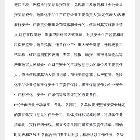
进口关税。严格执行奖励举报制度，兑现职工及家属和社会公众举
报奖励资金。危险化学品生产贮存企业主要负责人(法定代表人)因未
履行安全生产职责受刑事处罚或撤职处分的，依法对其实施职业禁
入;对存在以隐蔽、欺骗或阻碍等方式逃避、对抗安全生产监管和环
境保护监管，违章指挥、违章作业产生重大安全隐患，违规更改工
艺流程，破坏监测监控设施，夹带、谎报、瞒报、匿报危险物品等
严重危害人民群众生命财产安全的主观故意行为的单位及主要责任
人，依法依规将其纳入信用记录，加强失信惩戒，从严监管。危险
化学品企业必须投保安全生产责任保险，将投保情况作为企业安全
生产标准化、安全生产诚信等级等评定的必要条件。
(十)全面强化推动落实。各地、各部门、各单位要按照省安委会确定
的贯彻落实《意见》任务分工、具体措施和完成时限，将具体任务
清单化，实行挂图作战。省直各牵头部门建立落实责任清单，明确
时间表和路线图;各配合部门要主动对接，积极认领工作任务。各级